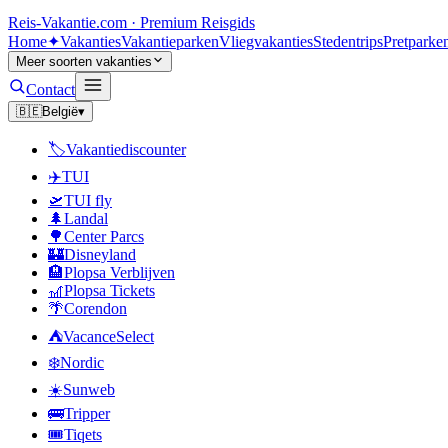
Reis-Vakantie
.com · Premium Reisgids
Home
✦
Vakanties
Vakantieparken
Vliegvakanties
Stedentrips
Pretparke
Meer soorten vakanties
Contact
🇧🇪
België
▾
🏷️
Vakantiediscounter
✈️
TUI
🛫
TUI fly
🌲
Landal
🌳
Center Parcs
🏰
Disneyland
🏨
Plopsa Verblijven
🎢
Plopsa Tickets
🌴
Corendon
⛺
VacanceSelect
❄️
Nordic
☀️
Sunweb
🚌
Tripper
🎟️
Tiqets