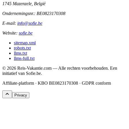
1745 Mazenzele, België
Ondernemingsnr.:
BE0823170308
E-mail:
info@sofie.be
Website:
sofie.be
sitemap.xml
robots.txt
llms.txt
llms-full.txt
©
2026
Reis-Vakantie.com — Alle rechten voorbehouden. Een
initiatief van Sofie.be.
Affiliate-platform · KBO BE0823170308 · GDPR conform
Privacy